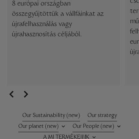
cs
8 európai országban
te
összegyűjtöttük a vállfáinkat az
mű
újrafelhasználás vagy
fel
újrahasznosítás céljából.
eur
újr
Our Sustainability (new)
Our strategy
Our planet (new)
Our People (new)
A MI TERMÉKEINK