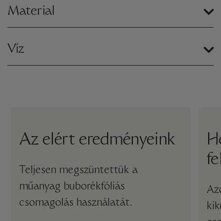
Material
Víz
Az elért eredményeink
Ho
fe
Teljesen megszüntettük a
műanyag buborékfóliás
Az
csomagolás használatát.
kik