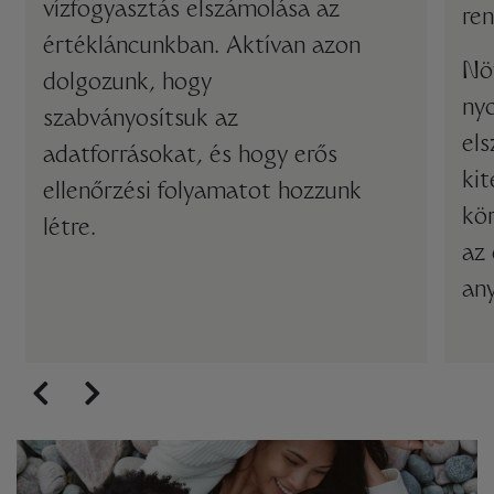
vízfogyasztás elszámolása az
re
értékláncunkban. Aktívan azon
Nö
dolgozunk, hogy
ny
szabványosítsuk az
el
adatforrásokat, és hogy erős
kit
ellenőrzési folyamatot hozzunk
kö
létre.
az 
any