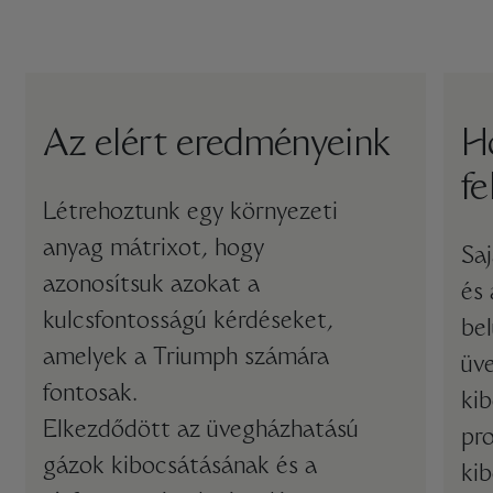
Az elért eredményeink
Ho
fe
Létrehoztunk egy környezeti
anyag mátrixot, hogy
Sa
azonosítsuk azokat a
és 
kulcsfontosságú kérdéseket,
bel
amelyek a Triumph számára
üv
fontosak.
ki
Elkezdődött az üvegházhatású
pr
gázok kibocsátásának és a
kib