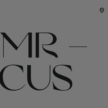
0MR –
OCUS