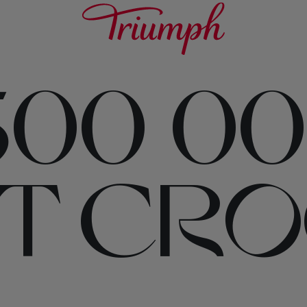
500 0
T CR