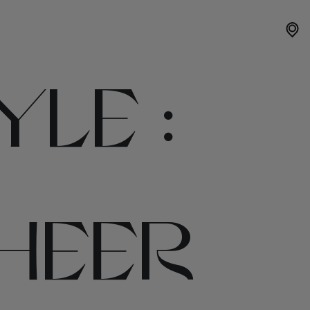
LE :
HEER