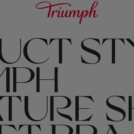
UCT STY
MPH
ATURE S