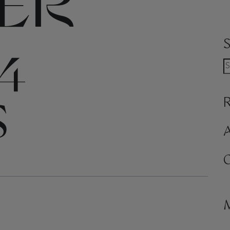
TER
04
S