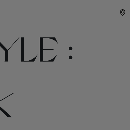
LE :
K