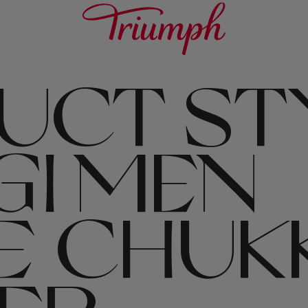
UCT STY
GI MEN
E CHUK