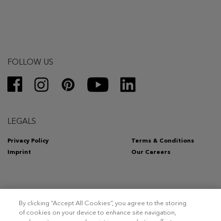
FOLLOW US
LEGALS
Privacy Policy
Terms & Conditions
Imprint
Our Careers
By clicking “Accept All Cookies”, you agree to the storing
Copyright 2026 – Triumph Intertrade AG. Tous droits réservés.
of cookies on your device to enhance site navigation,