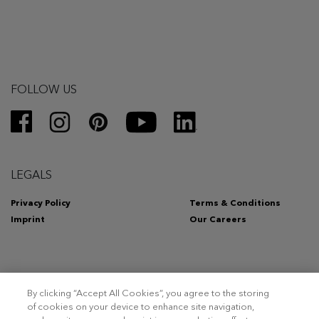
FOLLOW US
LEGALS
Privacy Policy
Terms & Conditions
Imprint
Our Careers
By clicking “Accept All Cookies”, you agree to the storing
Copyright 2026 – Triumph Intertrade AG. Tous droits réservés.
of cookies on your device to enhance site navigation,