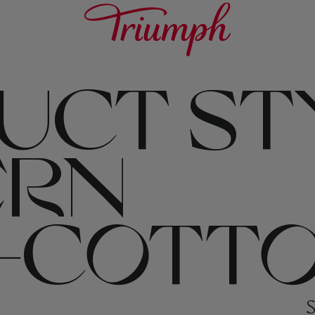
UCT STY
ERN
+COTTO