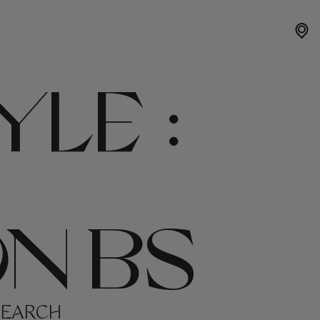
LE :
N BS
SEARCH