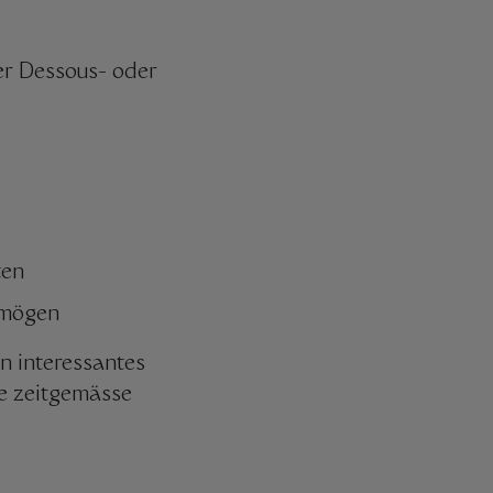
er Dessous- oder
ten
rmögen
n interessantes
e zeitgemässe