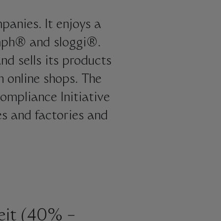
panies. It enjoys a
umph® and sloggi®.
d sells its products
n online shops. The
ompliance Initiative
es and factories and
zeit (40% –