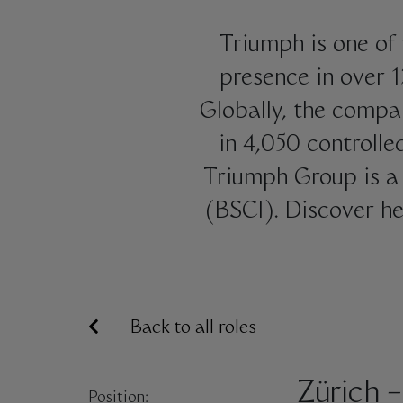
Triumph is one of 
presence in over 
Globally, the compa
in 4,050 controlle
Triumph Group is 
(BSCI). Discover he
Back to all roles
Zürich –
Position: