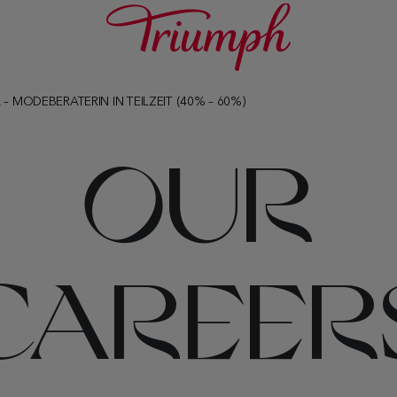
L – MODEBERATERIN IN TEILZEIT (40% – 60%)
OUR
CAREER